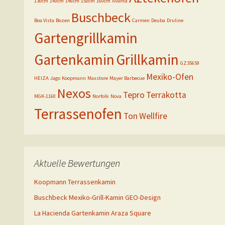
130cm
140cm
146cm
150cm
160cm
Avanta
Buschbeck
Boa Vista
Bozen
Carmen
Deuba
Druline
Gartengrillkamin
Gartenkamin
Grillkamin
GZ35659
Mexiko-Ofen
HEIZA
Jago
Koopmann
Maxstore
Mayer Barbecue
Nexos
Tepro
Terrakotta
MGK-1160
Norfolk
Nova
Terrassenofen
Ton
Wellfire
Aktuelle Bewertungen
Koopmann Terrassenkamin
Buschbeck Mexiko-Grill-Kamin GEO-Design
La Hacienda Gartenkamin Araza Square