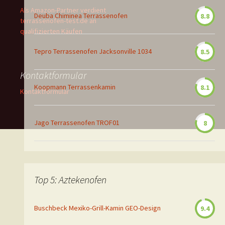
Als Amazon-Partner verdient
Deuba Chiminea Terrassenofen
8.8
terrassenofen-test.de an
qualifizierten Käufen
Tepro Terrassenofen Jacksonville 1034
8.5
Kontaktformular
Koopmann Terrassenkamin
8.1
Kontaktformular
Jago Terrassenofen TROF01
8
Top 5: Aztekenofen
Buschbeck Mexiko-Grill-Kamin GEO-Design
9.4