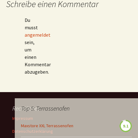
Schreibe einen Kommentar
Du
musst
angemeldet
sein,
um
einen
Kommentar
abzugeben.
Rechtliches
Top 5: Terrassenofen
Impressum
Maxstore XXL Terrassenofen
9.1
Datenschutzerklärung