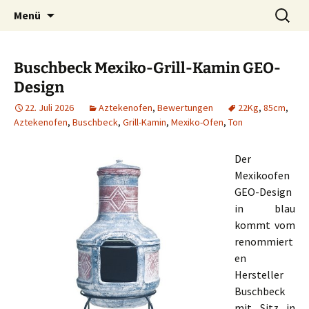
Zum
Suchen
Menü
Inhalt
nach:
springen
Buschbeck Mexiko-Grill-Kamin GEO-
Design
22. Juli 2026
Aztekenofen
,
Bewertungen
22Kg
,
85cm
,
Aztekenofen
,
Buschbeck
,
Grill-Kamin
,
Mexiko-Ofen
,
Ton
Der
Mexikoofen
GEO-Design
in blau
kommt vom
renommiert
en
Hersteller
Buschbeck
mit Sitz in