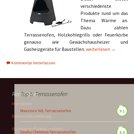
verschiedenste
Produkte rund um das
Thema Wärme an.
Dazu zählen
Terrassenofen, Holzkohlegrills oder Feuerkörbe
genauso wie Gewächshausheizer und
Tepro Gartenkamin Nor
Gasheizgeräte für Baustellen.
weiterlesen
→
Kommentar hinterlassen
Rechtliches
Top 5: Terrassenofen
Impressum
Maxstore XXL Terrassenofen
9.1
Datenschutzerklärung
Als Amazon-Partner verdient
Deuba Chiminea Terrassenofen
8.8