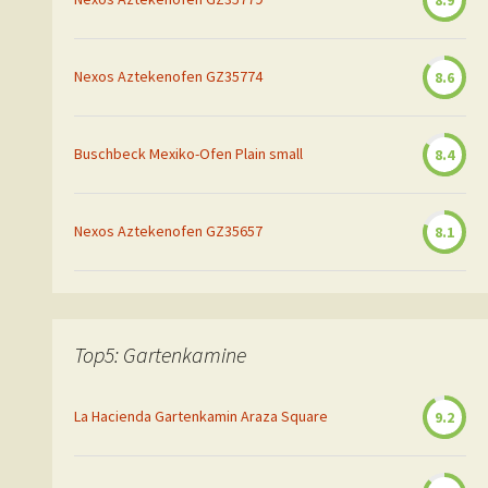
8.9
Nexos Aztekenofen GZ35774
8.6
Buschbeck Mexiko-Ofen Plain small
8.4
Nexos Aztekenofen GZ35657
8.1
Top5: Gartenkamine
La Hacienda Gartenkamin Araza Square
9.2