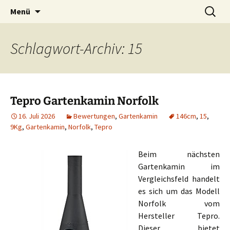
Zum
Suchen
Menü
Inhalt
nach:
springen
Schlagwort-Archiv: 15
Tepro Gartenkamin Norfolk
16. Juli 2026
Bewertungen
,
Gartenkamin
146cm
,
15
,
9Kg
,
Gartenkamin
,
Norfolk
,
Tepro
Beim nächsten
Gartenkamin im
Vergleichsfeld handelt
es sich um das Modell
Norfolk vom
Hersteller Tepro.
Dieser bietet