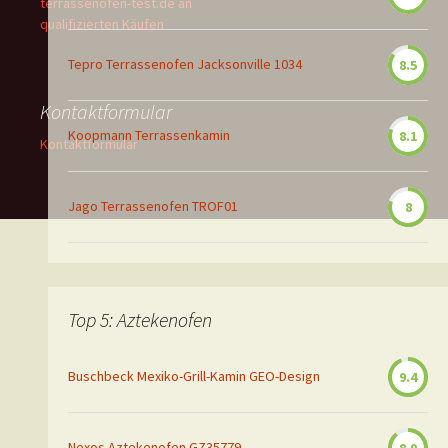
terrassenofen-test.de an
qualifizierten Käufen
Tepro Terrassenofen Jacksonville 1034
8.5
Kontaktformular
Koopmann Terrassenkamin
8.1
Kontaktformular
Jago Terrassenofen TROF01
8
Top 5: Aztekenofen
Buschbeck Mexiko-Grill-Kamin GEO-Design
9.4
Nexos Aztekenofen GZ35779