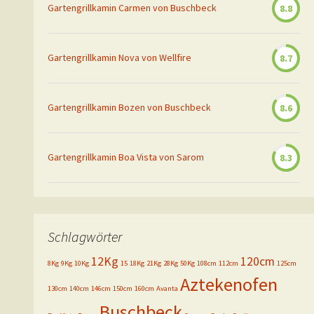
Gartengrillkamin Carmen von Buschbeck
8.8
Gartengrillkamin Nova von Wellfire
8.7
Gartengrillkamin Bozen von Buschbeck
8.6
Gartengrillkamin Boa Vista von Sarom
8.3
Schlagwörter
12Kg
120cm
8Kg
9Kg
10Kg
15
18Kg
21Kg
28Kg
50Kg
108cm
112cm
125cm
Aztekenofen
130cm
140cm
146cm
150cm
160cm
Avanta
Buschbeck