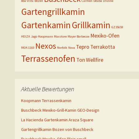
Boa Vista
Bozen
Carmen
Deuba
Druline
Gartengrillkamin
Gartenkamin
Grillkamin
GZ35659
Mexiko-Ofen
HEIZA
Jago
Koopmann
Maxstore
Mayer Barbecue
Nexos
Tepro
Terrakotta
MGK-1160
Norfolk
Nova
Terrassenofen
Ton
Wellfire
Aktuelle Bewertungen
Koopmann Terrassenkamin
Buschbeck Mexiko-Grill-Kamin GEO-Design
La Hacienda Gartenkamin Araza Square
Gartengrillkamin Bozen von Buschbeck