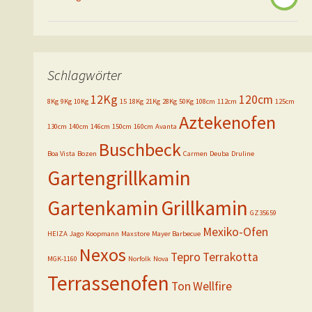
Schlagwörter
12Kg
120cm
8Kg
9Kg
10Kg
15
18Kg
21Kg
28Kg
50Kg
108cm
112cm
125cm
Aztekenofen
130cm
140cm
146cm
150cm
160cm
Avanta
Buschbeck
Boa Vista
Bozen
Carmen
Deuba
Druline
Gartengrillkamin
Gartenkamin
Grillkamin
GZ35659
Mexiko-Ofen
HEIZA
Jago
Koopmann
Maxstore
Mayer Barbecue
Nexos
Tepro
Terrakotta
MGK-1160
Norfolk
Nova
Terrassenofen
Ton
Wellfire