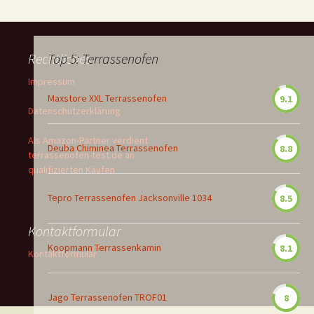
Rechtliches
Top 5: Terrassenofen
Impressum
Maxstore XXL Terrassenofen
9.1
Datenschutzerklärung
Als Amazon-Partner verdient
Deuba Chiminea Terrassenofen
8.8
terrassenofen-test.de an
qualifizierten Käufen
Tepro Terrassenofen Jacksonville 1034
8.5
Kontaktformular
Koopmann Terrassenkamin
8.1
Kontaktformular
Jago Terrassenofen TROF01
8