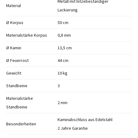
Metall mit hitzebeständiger
Material
Lackierung
Ø Korpus
50 cm
Materialstärke Korpus
0,8 mm
Ø Kamin
13,5 cm
Ø Feuerrost
44 cm
Gewicht
10 kg
Standbeine
3
Materialstärke
2 mm
Standbeine
Kaminabschluss aus Edelstahl
Besonderheiten
2 Jahre Garantie