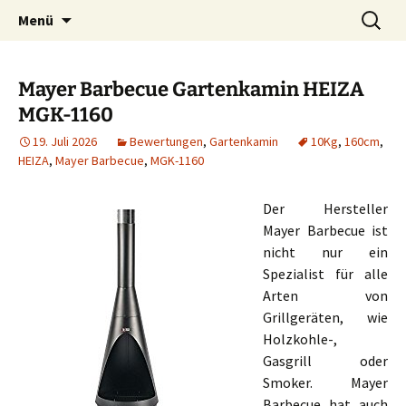
Zum
Suchen
Menü
Inhalt
nach:
springen
Mayer Barbecue Gartenkamin HEIZA
MGK-1160
19. Juli 2026
Bewertungen
,
Gartenkamin
10Kg
,
160cm
,
HEIZA
,
Mayer Barbecue
,
MGK-1160
Der Hersteller
Mayer Barbecue ist
nicht nur ein
Spezialist für alle
Arten von
Grillgeräten, wie
Holzkohle-,
Gasgrill oder
Smoker. Mayer
Barbecue hat auch