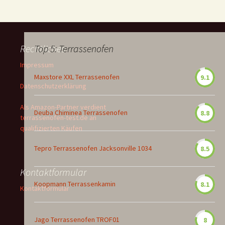
Rechtliches
Top 5: Terrassenofen
Impressum
Maxstore XXL Terrassenofen
9.1
Datenschutzerklärung
Als Amazon-Partner verdient
Deuba Chiminea Terrassenofen
8.8
terrassenofen-test.de an
qualifizierten Käufen
Tepro Terrassenofen Jacksonville 1034
8.5
Kontaktformular
Koopmann Terrassenkamin
8.1
Kontaktformular
Jago Terrassenofen TROF01
8