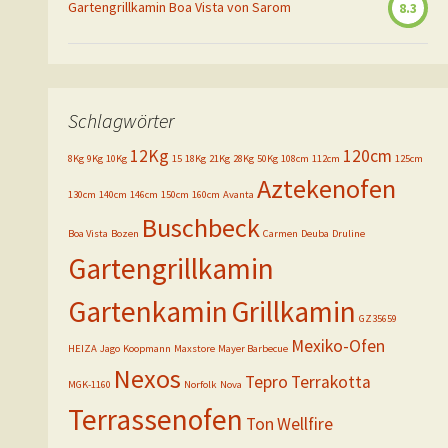
Gartengrillkamin Boa Vista von Sarom
8.3
Schlagwörter
12Kg
120cm
8Kg
9Kg
10Kg
15
18Kg
21Kg
28Kg
50Kg
108cm
112cm
125cm
Aztekenofen
130cm
140cm
146cm
150cm
160cm
Avanta
Buschbeck
Boa Vista
Bozen
Carmen
Deuba
Druline
Gartengrillkamin
Gartenkamin
Grillkamin
GZ35659
Mexiko-Ofen
HEIZA
Jago
Koopmann
Maxstore
Mayer Barbecue
Nexos
Tepro
Terrakotta
MGK-1160
Norfolk
Nova
Terrassenofen
Ton
Wellfire