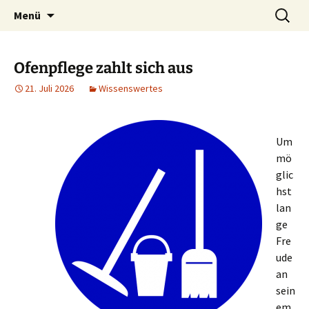
Zum
Suchen
Menü
Inhalt
nach:
springen
Ofenpflege zahlt sich aus
21. Juli 2026
Wissenswertes
Um
mö
glic
hst
lan
ge
Fre
ude
an
sein
em