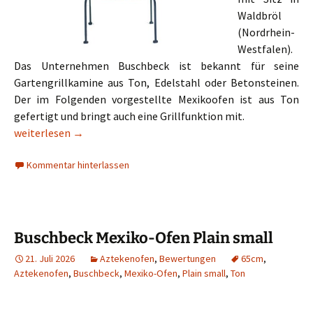
Waldbröl
(Nordrhein-
Westfalen).
Das Unternehmen Buschbeck ist bekannt für seine
Gartengrillkamine aus Ton, Edelstahl oder Betonsteinen.
Der im Folgenden vorgestellte Mexikoofen ist aus Ton
gefertigt und bringt auch eine Grillfunktion mit.
Buschbeck Mexiko-Grill-Kamin GEO-Design
weiterlesen
→
Kommentar hinterlassen
Buschbeck Mexiko-Ofen Plain small
21. Juli 2026
Aztekenofen
,
Bewertungen
65cm
,
Aztekenofen
,
Buschbeck
,
Mexiko-Ofen
,
Plain small
,
Ton