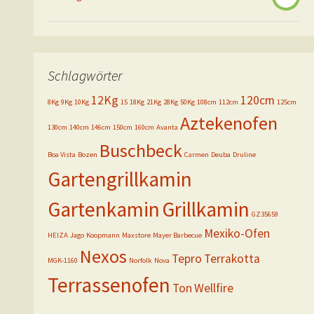
Schlagwörter
12Kg
120cm
8Kg
9Kg
10Kg
15
18Kg
21Kg
28Kg
50Kg
108cm
112cm
125cm
Aztekenofen
130cm
140cm
146cm
150cm
160cm
Avanta
Buschbeck
Boa Vista
Bozen
Carmen
Deuba
Druline
Gartengrillkamin
Gartenkamin
Grillkamin
GZ35659
Mexiko-Ofen
HEIZA
Jago
Koopmann
Maxstore
Mayer Barbecue
Nexos
Tepro
Terrakotta
MGK-1160
Norfolk
Nova
Terrassenofen
Ton
Wellfire