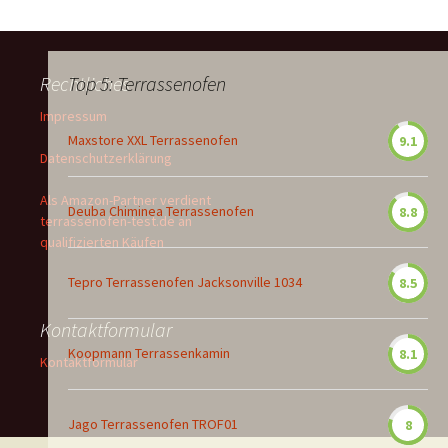
Rechtliches
Top 5: Terrassenofen
Impressum
Maxstore XXL Terrassenofen
9.1
Datenschutzerklärung
Als Amazon-Partner verdient
Deuba Chiminea Terrassenofen
8.8
terrassenofen-test.de an
qualifizierten Käufen
Tepro Terrassenofen Jacksonville 1034
8.5
Kontaktformular
Koopmann Terrassenkamin
8.1
Kontaktformular
Jago Terrassenofen TROF01
8