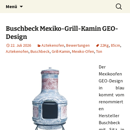
Zum
Suchen
Menü
Inhalt
nach:
springen
Buschbeck Mexiko-Grill-Kamin GEO-
Design
22. Juli 2026
Aztekenofen
,
Bewertungen
22Kg
,
85cm
,
Aztekenofen
,
Buschbeck
,
Grill-Kamin
,
Mexiko-Ofen
,
Ton
Der
Mexikoofen
GEO-Design
in blau
kommt vom
renommiert
en
Hersteller
Buschbeck
mit Sitz in