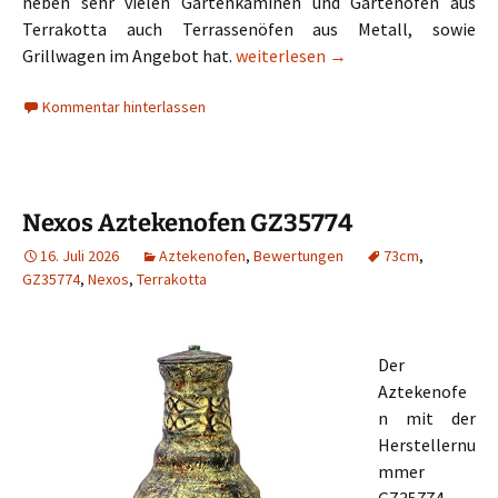
neben sehr vielen Gartenkaminen und Gartenöfen aus
Terrakotta auch Terrassenöfen aus Metall, sowie
Nexos Aztekenofen GZ35779
Grillwagen im Angebot hat.
weiterlesen
→
Kommentar hinterlassen
Nexos Aztekenofen GZ35774
16. Juli 2026
Aztekenofen
,
Bewertungen
73cm
,
GZ35774
,
Nexos
,
Terrakotta
Der
Aztekenofe
n mit der
Herstellernu
mmer