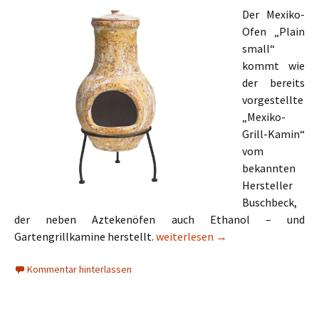
Der Mexiko-
Ofen „Plain
small“
kommt wie
der bereits
vorgestellte
„Mexiko-
Grill-Kamin“
vom
bekannten
Hersteller
Buschbeck,
der neben Aztekenöfen auch Ethanol – und
Buschbeck Mexiko-Ofen Plain sm
Gartengrillkamine herstellt.
weiterlesen
→
Kommentar hinterlassen