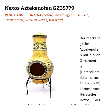
Nexos Aztekenofen GZ35779
20. Juli 2026
Aztekenofen
,
Bewertungen
75cm
,
Aztekenofen
,
GZ35779
,
Nexos
,
Terrakotta
Der markant
gelbe
Aztekenofe
n mit blauen
Ornamente
n
(Herstellera
rtikelnumm
er GZ35779)
kommt vom
Hersteller
Nexos, der