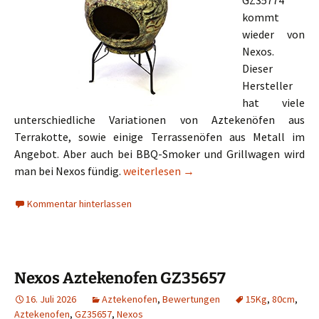
GZ35774
kommt
wieder von
Nexos.
Dieser
Hersteller
hat viele
unterschiedliche Variationen von Aztekenöfen aus
Terrakotte, sowie einige Terrassenöfen aus Metall im
Angebot. Aber auch bei BBQ-Smoker und Grillwagen wird
Nexos Aztekenofen GZ35774
man bei Nexos fündig.
weiterlesen
→
Kommentar hinterlassen
Nexos Aztekenofen GZ35657
16. Juli 2026
Aztekenofen
,
Bewertungen
15Kg
,
80cm
,
Aztekenofen
,
GZ35657
,
Nexos