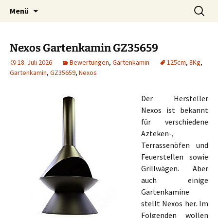
Zum
Suchen
Menü
Inhalt
nach:
springen
Nexos Gartenkamin GZ35659
18. Juli 2026
Bewertungen
,
Gartenkamin
125cm
,
8Kg
,
Gartenkamin
,
GZ35659
,
Nexos
Der Hersteller
Nexos ist bekannt
für verschiedene
Azteken-,
Terrassenöfen und
Feuerstellen sowie
Grillwägen. Aber
auch einige
Gartenkamine
stellt Nexos her. Im
Folgenden wollen