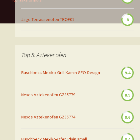
Kontaktformular
Jago Terrassenofen TROF01
8
Top 5: Aztekenofen
Buschbeck Mexiko-Grill-Kamin GEO-Design
9.4
Nexos Aztekenofen GZ35779
8.9
Nexos Aztekenofen GZ35774
8.6
Buschbeck Mexiko-Ofen Plain small
8.4