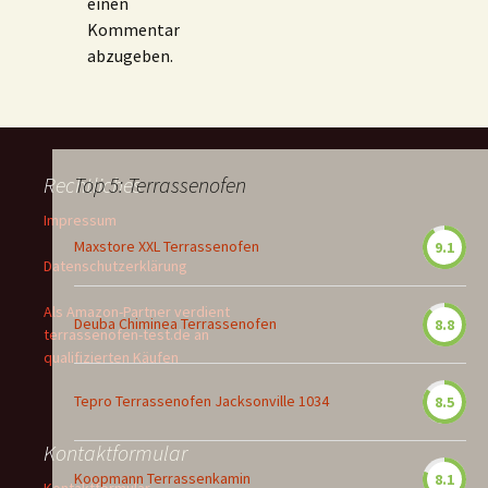
einen
Kommentar
abzugeben.
Rechtliches
Top 5: Terrassenofen
Impressum
Maxstore XXL Terrassenofen
9.1
Datenschutzerklärung
Als Amazon-Partner verdient
Deuba Chiminea Terrassenofen
8.8
terrassenofen-test.de an
qualifizierten Käufen
Tepro Terrassenofen Jacksonville 1034
8.5
Kontaktformular
Koopmann Terrassenkamin
8.1