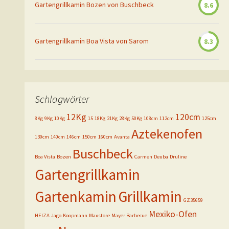
Gartengrillkamin Bozen von Buschbeck
8.6
Gartengrillkamin Boa Vista von Sarom
8.3
Schlagwörter
12Kg
120cm
8Kg
9Kg
10Kg
15
18Kg
21Kg
28Kg
50Kg
108cm
112cm
125cm
Aztekenofen
130cm
140cm
146cm
150cm
160cm
Avanta
Buschbeck
Boa Vista
Bozen
Carmen
Deuba
Druline
Gartengrillkamin
Gartenkamin
Grillkamin
GZ35659
Mexiko-Ofen
HEIZA
Jago
Koopmann
Maxstore
Mayer Barbecue