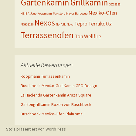
Gartenkamin
Grillkamin
GZ35659
Mexiko-Ofen
HEIZA
Jago
Koopmann
Maxstore
Mayer Barbecue
Nexos
Tepro
Terrakotta
MGK-1160
Norfolk
Nova
Terrassenofen
Ton
Wellfire
Aktuelle Bewertungen
Koopmann Terrassenkamin
Buschbeck Mexiko-Grill-Kamin GEO-Design
La Hacienda Gartenkamin Araza Square
Gartengrillkamin Bozen von Buschbeck
Buschbeck Mexiko-Ofen Plain small
Stolz präsentiert von WordPress