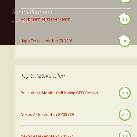
Kontaktformular
Koopmann Terrassenkamin
8.1
Kontaktformular
Jago Terrassenofen TROF01
8
Top 5: Aztekenofen
Buschbeck Mexiko-Grill-Kamin GEO-Design
9.4
Nexos Aztekenofen GZ35779
8.9
Nexos Aztekenofen GZ35774
8.6