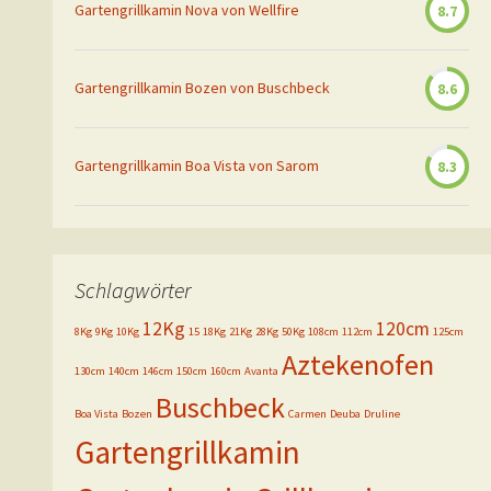
Gartengrillkamin Nova von Wellfire
8.7
Gartengrillkamin Bozen von Buschbeck
8.6
Gartengrillkamin Boa Vista von Sarom
8.3
Schlagwörter
12Kg
120cm
8Kg
9Kg
10Kg
15
18Kg
21Kg
28Kg
50Kg
108cm
112cm
125cm
Aztekenofen
130cm
140cm
146cm
150cm
160cm
Avanta
Buschbeck
Boa Vista
Bozen
Carmen
Deuba
Druline
Gartengrillkamin