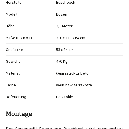
Hersteller
Buschbeck
Modell
Bozen
Höhe
2,1 Meter
Maße (H x B x T)
210 x 117 x 64 cm
Grillfläche
53 x 34 cm
Gewicht
470 Kg
Material
Quarzstrukturbeton
Farbe
weiß bzw. terrakotta
Befeuerung
Holzkohle
Montage
Der Gartengrill Bozen von Buschbeck wird zwar zerlegt