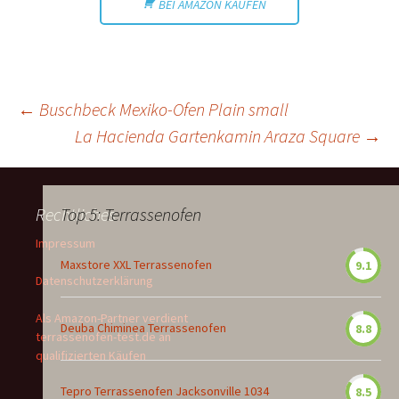
BEI AMAZON KAUFEN
Beitragsnavigation
←
Buschbeck Mexiko-Ofen Plain small
La Hacienda Gartenkamin Araza Square
→
Rechtliches
Top 5: Terrassenofen
Impressum
Maxstore XXL Terrassenofen
9.1
Datenschutzerklärung
Als Amazon-Partner verdient
Deuba Chiminea Terrassenofen
8.8
terrassenofen-test.de an
qualifizierten Käufen
Tepro Terrassenofen Jacksonville 1034
8.5