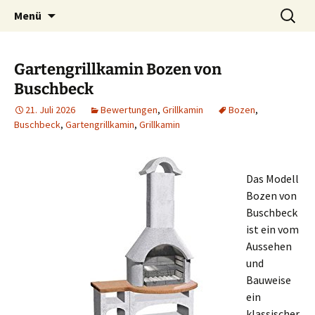
Zum
Suchen
Menü
Inhalt
nach:
springen
Gartengrillkamin Bozen von
Buschbeck
21. Juli 2026
Bewertungen
,
Grillkamin
Bozen
,
Buschbeck
,
Gartengrillkamin
,
Grillkamin
Das Modell
Bozen von
Buschbeck
ist ein vom
Aussehen
und
Bauweise
ein
klassischer