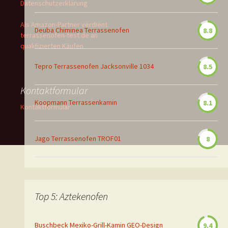
Datenschutzerklärung
Als Amazon-Partner verdient
Deuba Chiminea Terrassenofen
8.8
terrassenofen-test.de an
qualifizierten Käufen
Tepro Terrassenofen Jacksonville 1034
8.5
Kontaktformular
Koopmann Terrassenkamin
8.1
Kontaktformular
Jago Terrassenofen TROF01
8
Top 5: Aztekenofen
Buschbeck Mexiko-Grill-Kamin GEO-Design
9.4