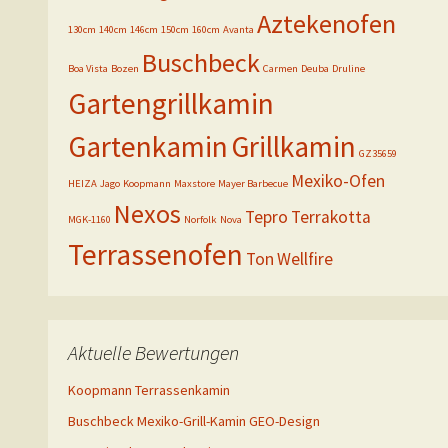
Aztekenofen
130cm
140cm
146cm
150cm
160cm
Avanta
Buschbeck
Boa Vista
Bozen
Carmen
Deuba
Druline
Gartengrillkamin
Gartenkamin
Grillkamin
GZ35659
Mexiko-Ofen
HEIZA
Jago
Koopmann
Maxstore
Mayer Barbecue
Nexos
Tepro
Terrakotta
MGK-1160
Norfolk
Nova
Terrassenofen
Ton
Wellfire
Aktuelle Bewertungen
Koopmann Terrassenkamin
Buschbeck Mexiko-Grill-Kamin GEO-Design