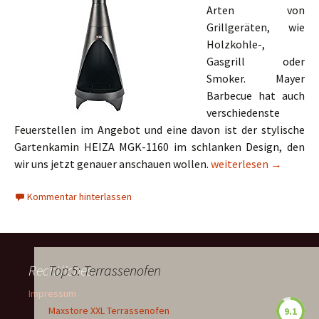
Arten von
Grillgeräten, wie
Holzkohle-,
Gasgrill oder
Smoker. Mayer
Barbecue hat auch
verschiedenste
Feuerstellen im Angebot und eine davon ist der stylische
Gartenkamin HEIZA MGK-1160 im schlanken Design, den
Mayer Barbecue Gart
wir uns jetzt genauer anschauen wollen.
weiterlesen
→
Kommentar hinterlassen
Rechtliches
Top 5: Terrassenofen
Impressum
Maxstore XXL Terrassenofen
9.1