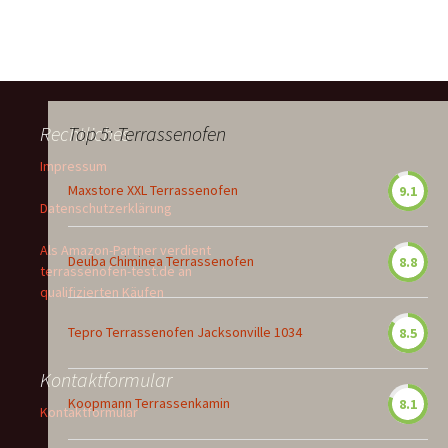
Rechtliches
Top 5: Terrassenofen
Impressum
Maxstore XXL Terrassenofen
9.1
Datenschutzerklärung
Als Amazon-Partner verdient
Deuba Chiminea Terrassenofen
8.8
terrassenofen-test.de an
qualifizierten Käufen
Tepro Terrassenofen Jacksonville 1034
8.5
Kontaktformular
Koopmann Terrassenkamin
8.1
Kontaktformular