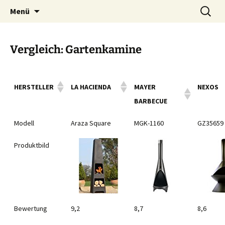
Zum
Suchen
Menü
Inhalt
nach:
springen
Vergleich: Gartenkamine
HERSTELLER
LA HACIENDA
MAYER
NEXOS
BARBECUE
Modell
Araza Square
MGK-1160
GZ35659
Produktbild
Bewertung
9,2
8,7
8,6