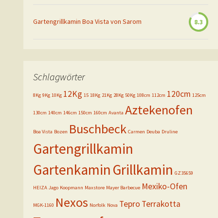
Gartengrillkamin Boa Vista von Sarom
8.3
Schlagwörter
12Kg
120cm
8Kg
9Kg
10Kg
15
18Kg
21Kg
28Kg
50Kg
108cm
112cm
125cm
Aztekenofen
130cm
140cm
146cm
150cm
160cm
Avanta
Buschbeck
Boa Vista
Bozen
Carmen
Deuba
Druline
Gartengrillkamin
Gartenkamin
Grillkamin
GZ35659
Mexiko-Ofen
HEIZA
Jago
Koopmann
Maxstore
Mayer Barbecue
Nexos
Tepro
Terrakotta
MGK-1160
Norfolk
Nova