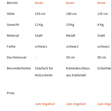
Bericht
lesen
lesen
lesen
Höhe
150 cm
160 cm
125 cm
Gewicht
12 Kg
10 Kg
8 Kg
Material
Stahl
Metall
Stahl
Farbe
schwarz
schwarz
schwarz
Durchmesser
-
50 cm
58 cm
Besonderheiten
Staufach für
Kaminabschluss
Schürha
Holzscheite
aus Edelstahl
Preis
zum Angebot
zum Angebot
zum Ang