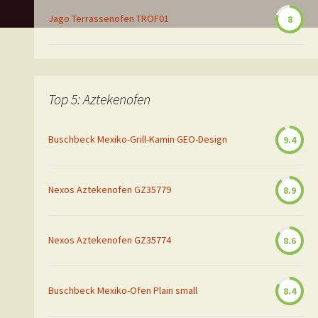
Jago Terrassenofen TROF01
8
Top 5: Aztekenofen
Buschbeck Mexiko-Grill-Kamin GEO-Design
9.4
Nexos Aztekenofen GZ35779
8.9
Nexos Aztekenofen GZ35774
8.6
Buschbeck Mexiko-Ofen Plain small
8.4