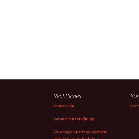
Rechtliches
Kon
Impressum
Kont
Datenschutzerklärung
Als Amazon-Partner verdient
terrassenofen-test.de an