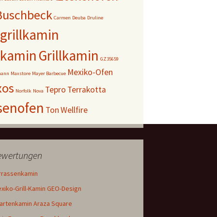
Buschbeck
Carmen
Deuba
Druline
grillkamin
nkamin
Grillkamin
GZ35659
Mexiko-Ofen
mann
Maxstore
Mayer Barbecue
xos
Tepro
Terrakotta
Norfolk
Nova
senofen
Ton
Wellfire
Bewertungen
rrassenkamin
iko-Grill-Kamin GEO-Design
Gartenkamin Araza Square