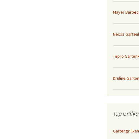
Mayer Barbec
Nexos Garten
Tepro Gartenk
Druline Garte
Top Grillk
Gartengrillkam