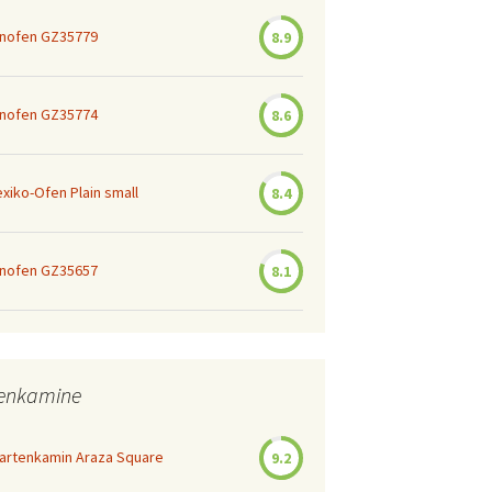
nofen GZ35779
8.9
nofen GZ35774
8.6
iko-Ofen Plain small
8.4
nofen GZ35657
8.1
tenkamine
Gartenkamin Araza Square
9.2