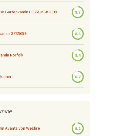
ue Gartenkamin HEIZA MGK-1160
8.7
kamin GZ35659
8.6
amin Norfolk
8.4
nkamin
8.2
amine
in Avanta von Wellfire
9.2