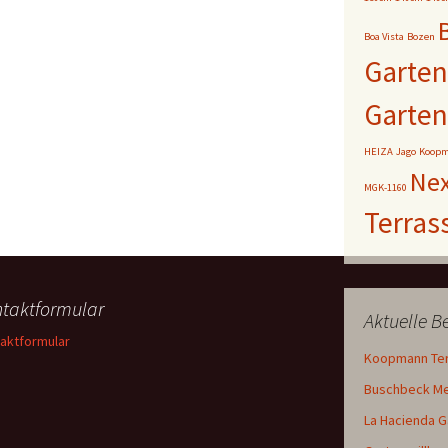
Boa Vista
Bozen
Garten
Garte
HEIZA
Jago
Koop
Ne
MGK-1160
Terras
taktformular
Aktuelle 
aktformular
Koopmann Te
Buschbeck Mex
La Hacienda 