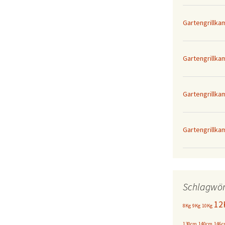
Gartengrillk
Gartengrillka
Gartengrillk
Gartengrillka
Schlagwör
12
8Kg
9Kg
10Kg
130cm
140cm
146