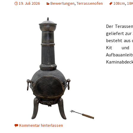
19. Juli 2026
Bewertungen
,
Terrassenofen
108cm
,
18
Bu
Ko
Pla
Te
Te
Ga
vo
Ne
Der Terasse
Ja
GZ
Ne
TR
Ga
geliefert zu
von
Ne
Dr
besteht aus 
GZ
Kit und m
Ga
vo
Aufbauanle
Kaminabdec
Ga
Vi
Kommentar hinterlassen