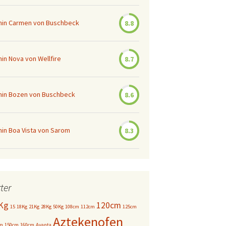
amin Carmen von Buschbeck
8.8
min Nova von Wellfire
8.7
amin Bozen von Buschbeck
8.6
min Boa Vista von Sarom
8.3
ter
Kg
120cm
15
18Kg
21Kg
28Kg
50Kg
108cm
112cm
125cm
Aztekenofen
cm
150cm
160cm
Avanta