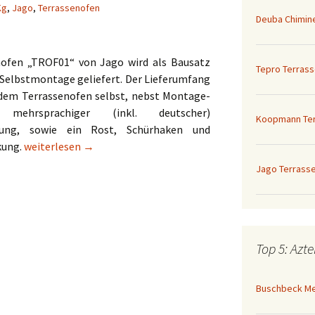
Kg
,
Jago
,
Terrassenofen
schbeck Mexiko-Ofen
Archiv
Deuba Chimin
opmann
in small
rrassenkamin
pro Norfolk
rtengrillkamin Carmen
n Buschbeck
xos Aztekenofen
nofen „TROF01“ von Jago wird als Bausatz
go Terrassenofen
35774
xos GZ35659
Tepro Terrass
OF01
rtengrillkamin Nova
r Selbstmontage geliefert. Der Lieferumfang
 Wellfire
xos Aztekenofen
uline Gartenkamin
dem Terrassenofen selbst, nebst Montage-
35657
ehrsprachiger (inkl. deutscher)
rtengrillkamin Bozen
Koopmann Te
n Buschbeck
itung, sowie ein Rost, Schürhaken und
Jago Terrassenofen TROF01
kung.
weiterlesen
→
rtengrillkamin Boa
sta von Sarom
Jago Terrass
Top 5: Azt
Buschbeck Mex