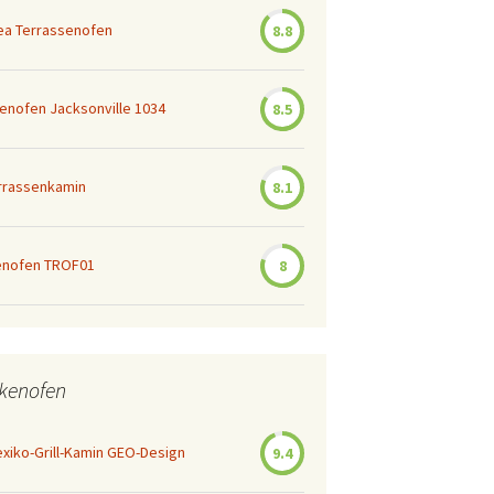
ea Terrassenofen
8.8
enofen Jacksonville 1034
8.5
rrassenkamin
8.1
enofen TROF01
8
ekenofen
iko-Grill-Kamin GEO-Design
9.4