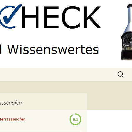
Suchen
nach:
rassenofen
 Terrassenofen
9.1