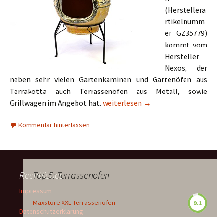
(Herstellera
rtikelnumm
er GZ35779)
kommt vom
Hersteller
Nexos, der
neben sehr vielen Gartenkaminen und Gartenöfen aus
Terrakotta auch Terrassenöfen aus Metall, sowie
Nexos Aztekenofen GZ35779
Grillwagen im Angebot hat.
weiterlesen
→
Kommentar hinterlassen
Rechtliches
Top 5: Terrassenofen
Impressum
Maxstore XXL Terrassenofen
9.1
Datenschutzerklärung