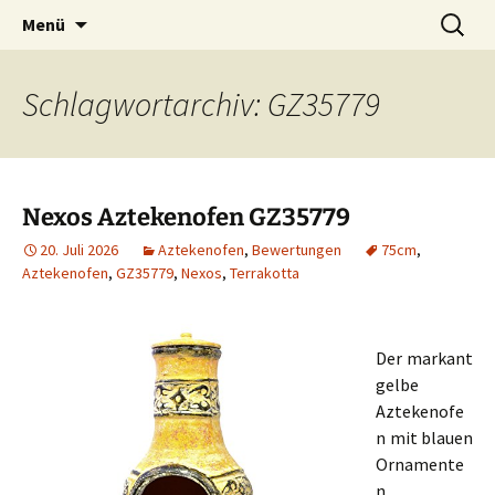
Zum
Suchen
Menü
Inhalt
nach:
springen
Schlagwortarchiv: GZ35779
Nexos Aztekenofen GZ35779
20. Juli 2026
Aztekenofen
,
Bewertungen
75cm
,
Aztekenofen
,
GZ35779
,
Nexos
,
Terrakotta
Der markant
gelbe
Aztekenofe
n mit blauen
Ornamente
n