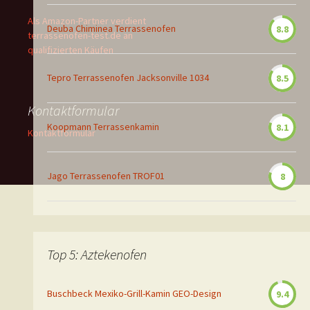
Als Amazon-Partner verdient
Deuba Chiminea Terrassenofen
8.8
terrassenofen-test.de an
qualifizierten Käufen
Tepro Terrassenofen Jacksonville 1034
8.5
Kontaktformular
Koopmann Terrassenkamin
8.1
Kontaktformular
Jago Terrassenofen TROF01
8
Top 5: Aztekenofen
Buschbeck Mexiko-Grill-Kamin GEO-Design
9.4