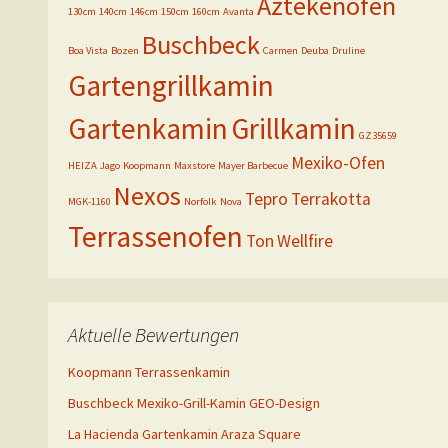
Aztekenofen
130cm
140cm
146cm
150cm
160cm
Avanta
Buschbeck
Boa Vista
Bozen
Carmen
Deuba
Druline
Gartengrillkamin
Gartenkamin
Grillkamin
GZ35659
Mexiko-Ofen
HEIZA
Jago
Koopmann
Maxstore
Mayer Barbecue
Nexos
Tepro
Terrakotta
MGK-1160
Norfolk
Nova
Terrassenofen
Ton
Wellfire
Aktuelle Bewertungen
Koopmann Terrassenkamin
Buschbeck Mexiko-Grill-Kamin GEO-Design
La Hacienda Gartenkamin Araza Square