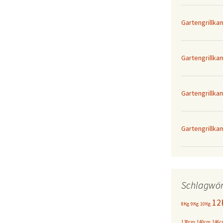
Gartengrillk
Gartengrillka
Gartengrillk
Gartengrillka
Schlagwör
12
8Kg
9Kg
10Kg
130cm
140cm
146