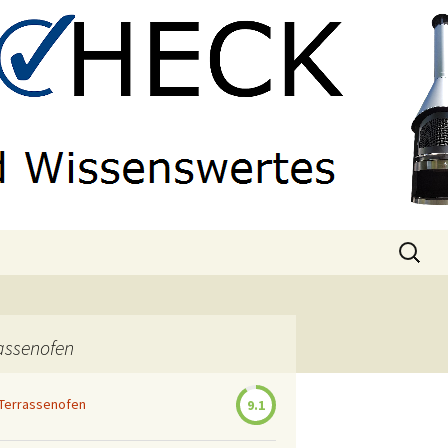
Suchen
nach:
rassenofen
 Terrassenofen
9.1