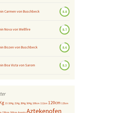
amin Carmen von Buschbeck
8.8
min Nova von Wellfire
8.7
amin Bozen von Buschbeck
8.6
min Boa Vista von Sarom
8.3
ter
Kg
120cm
15
18Kg
21Kg
28Kg
50Kg
108cm
112cm
125cm
Aztekenofen
cm
150cm
160cm
Avanta