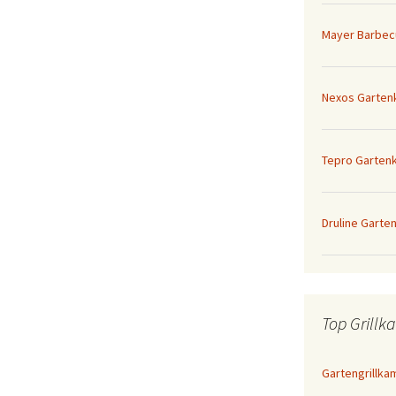
Mayer Barbec
Nexos Garten
Tepro Gartenk
Druline Garte
Top Grillk
Gartengrillkam