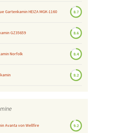
ue Gartenkamin HEIZA MGK-1160
8.7
kamin GZ35659
8.6
amin Norfolk
8.4
nkamin
8.2
amine
in Avanta von Wellfire
9.2