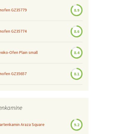
nofen GZ35779
8.9
nofen GZ35774
8.6
iko-Ofen Plain small
8.4
nofen GZ35657
8.1
tenkamine
Gartenkamin Araza Square
9.2