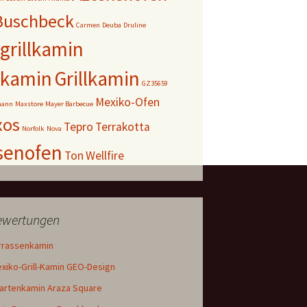
Buschbeck
Carmen
Deuba
Druline
grillkamin
nkamin
Grillkamin
GZ35659
Mexiko-Ofen
mann
Maxstore
Mayer Barbecue
xos
Tepro
Terrakotta
Norfolk
Nova
senofen
Ton
Wellfire
Bewertungen
rrassenkamin
iko-Grill-Kamin GEO-Design
Gartenkamin Araza Square