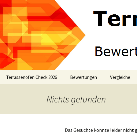
Zum
Terrassenofen Check 2026
Bewertungen
Vergleiche
Inhalt
springen
Terrassenofen
Terrassenofe
Ma
Te
Nichts gefunden
Aztekenofen
Aztekenofen
Bu
De
Ka
Te
Gartenkamine
Gartenkamine
La
Ne
Te
GZ
Das Gesuchte konnte leider nicht g
Grillkamin
Grillkamin
Jac
Ma
Ga
MG
von