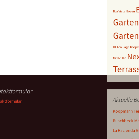
Boa Vista
Bozen
Garten
Garte
HEIZA
Jago
Koop
Ne
MGK-1160
Terras
taktformular
Aktuelle 
aktformular
Koopmann Te
Buschbeck Mex
La Hacienda 