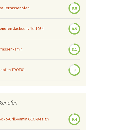
ea Terrassenofen
8.8
enofen Jacksonville 1034
8.5
rrassenkamin
8.1
enofen TROF01
8
ekenofen
iko-Grill-Kamin GEO-Design
9.4