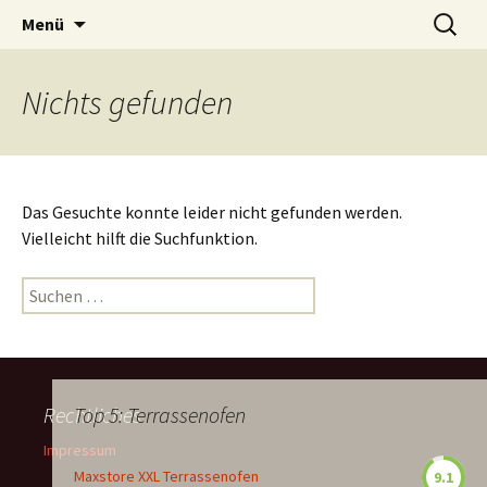
Zum
Suchen
Menü
Inhalt
nach:
springen
Nichts gefunden
Das Gesuchte konnte leider nicht gefunden werden.
Vielleicht hilft die Suchfunktion.
Suchen
nach:
Rechtliches
Top 5: Terrassenofen
Impressum
Maxstore XXL Terrassenofen
9.1