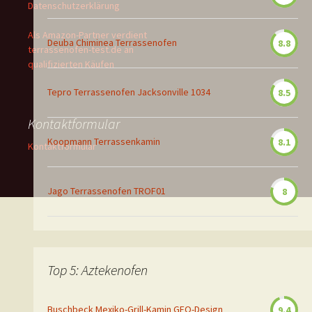
Datenschutzerklärung
Als Amazon-Partner verdient
Deuba Chiminea Terrassenofen
8.8
terrassenofen-test.de an
qualifizierten Käufen
Tepro Terrassenofen Jacksonville 1034
8.5
Kontaktformular
Koopmann Terrassenkamin
8.1
Kontaktformular
Jago Terrassenofen TROF01
8
Top 5: Aztekenofen
Buschbeck Mexiko-Grill-Kamin GEO-Design
9.4