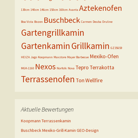
Aztekenofen
130cm
140cm
146cm
150cm
160cm
Avanta
Buschbeck
Boa Vista
Bozen
Carmen
Deuba
Druline
Gartengrillkamin
Gartenkamin
Grillkamin
GZ35659
Mexiko-Ofen
HEIZA
Jago
Koopmann
Maxstore
Mayer Barbecue
Nexos
Tepro
Terrakotta
MGK-1160
Norfolk
Nova
Terrassenofen
Ton
Wellfire
Aktuelle Bewertungen
Koopmann Terrassenkamin
Buschbeck Mexiko-Grill-Kamin GEO-Design