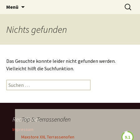
Zum
Suchen
Menü
Inhalt
nach:
springen
Nichts gefunden
Das Gesuchte konnte leider nicht gefunden werden.
Vielleicht hilft die Suchfunktion.
Suchen
nach:
Rechtliches
Top 5: Terrassenofen
Impressum
Maxstore XXL Terrassenofen
9.1