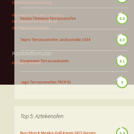
Datenschutzerklärung
Als Amazon-Partner verdient
Deuba Chiminea Terrassenofen
8.8
terrassenofen-test.de an
qualifizierten Käufen
Tepro Terrassenofen Jacksonville 1034
8.5
Kontaktformular
Koopmann Terrassenkamin
8.1
Kontaktformular
Jago Terrassenofen TROF01
8
Top 5: Aztekenofen
Buschbeck Mexiko-Grill-Kamin GEO-Design
9.4