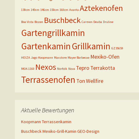
Aztekenofen
130cm
140cm
146cm
150cm
160cm
Avanta
Buschbeck
Boa Vista
Bozen
Carmen
Deuba
Druline
Gartengrillkamin
Gartenkamin
Grillkamin
GZ35659
Mexiko-Ofen
HEIZA
Jago
Koopmann
Maxstore
Mayer Barbecue
Nexos
Tepro
Terrakotta
MGK-1160
Norfolk
Nova
Terrassenofen
Ton
Wellfire
Aktuelle Bewertungen
Koopmann Terrassenkamin
Buschbeck Mexiko-Grill-Kamin GEO-Design